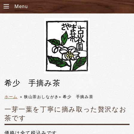
Menu
希少 手摘み茶
ホーム
»
狭山茶おしながき»
希少 手摘み茶
一芽一葉を丁寧に摘み取った贅沢なお
茶です
価格は全て税込みです