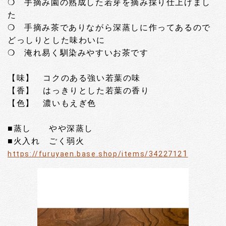
❍ 手摘み園の熟成した若芽を摘み採り仕上げまし
た
❍ 手摘み茶でありながら深蒸しに作ってあるので
どっしりとした味わいに
❍ 淹れ易く馴染みやすいお茶です
【味】 コクのある強い若葉の味
【香】 はっきりとした若葉の香り
【色】 濃いもえぎ色
■蒸し やや深蒸し
■火入れ ごく弱火
1
https://furuyaen.base.shop/items/3422712