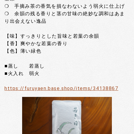
❍ 手摘み茶の香気を損なわないよう弱火に仕上げ
❍ 余韻の残る香りと茎の甘味の絶妙な調和はあま
り出会えない逸品
【味】すっきりとした旨味と若葉の余韻
【香】爽やかな若葉の香り
【色】薄い緑色
■蒸し 若蒸し
■火入れ 弱火
https://furuyaen.base.shop/items/34138867