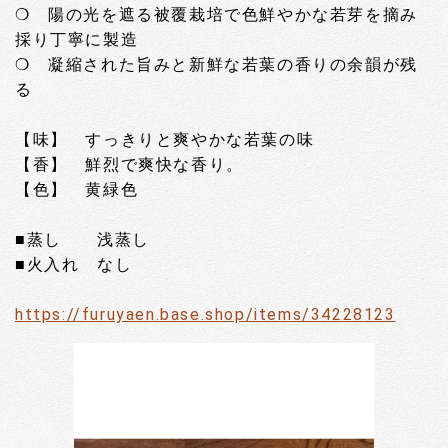
❍ 陽の光を遮る被覆栽培で色鮮やかな若芽を摘み
採り丁寧に製造
❍ 凝縮された旨みと新鮮な若葉の香りの余韻が残
る
【味】 すっきりと爽やかな若葉の味
【香】 鮮烈で爽快な香り。
【色】 黄緑色
■蒸し 浅蒸し
■火入れ なし
https://furuyaen.base.shop/items/34228123